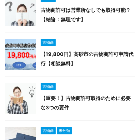
古物商許可は営業所なしでも取得可能？
【結論：無理です】
古物商
【19,800円】高砂市の古物商許可申請代
行【相談無料】
古物商
【重要！】古物商許可取得のために必要
な3つの要件
古物商
未分類