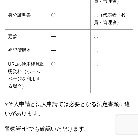
員・管理者）
身分証明書
〇
〇（代表者・役
員・管理者）
定款
―
〇
登記簿謄本
―
〇
URLの使用権原疎
〇
〇
明資料（ホーム
ページを利用す
る場合）
※個人申請と法人申請では必要となる法定書類に違
いがあります。
警察署HPでも確認いただけます。